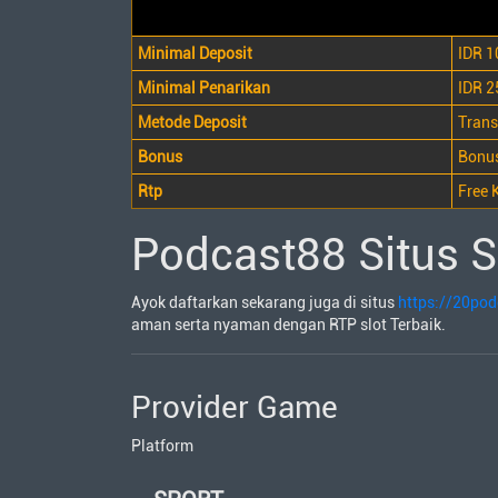
Minimal Deposit
IDR 1
Minimal Penarikan
IDR 2
Metode Deposit
Trans
Bonus
Bonus
Rtp
Free 
Podcast88 Situs Sl
Ayok daftarkan sekarang juga di situs
https://20po
aman serta nyaman dengan RTP slot Terbaik.
Provider Game
Platform