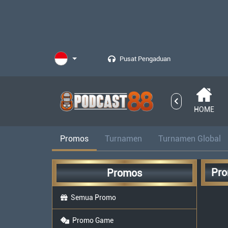
Pusat Pengaduan
HOME
Promos
Turnamen
Turnamen Global
Pro
Promos
Semua Promo
Promo Game